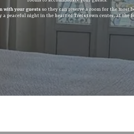
rooms to accommodate your guests.
n with your guests
so they can reserve a room for the most be
 a peaceful night in the heart of Trets town center, at the 