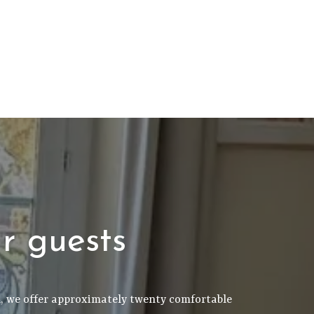
r guests
el, we offer approximately twenty comfortable