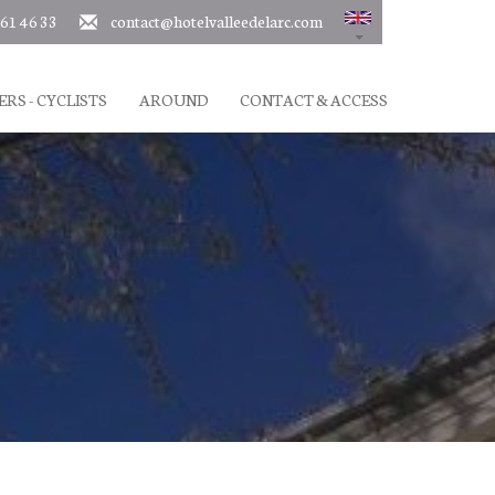
 61 46 33
contact@hotelvalleedelarc.com
ERS - CYCLISTS
AROUND
CONTACT & ACCESS