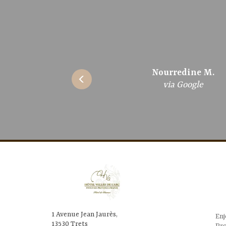
Nourredine M.
Véronique C.
Valentine B.
Alexa M.
via TripAdvisor
via Booking
via Google
via Google
1 Avenue Jean Jaurès,
En
13530 Trets