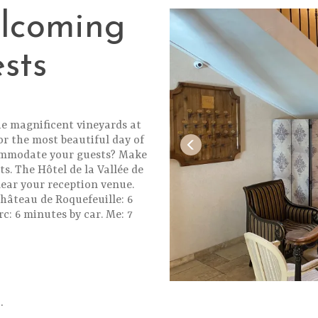
lcoming
sts
he magnificent vineyards at
or the most beautiful day of
ccommodate your guests? Make
ts. The Hôtel de la Vallée de
 near your reception venue.
hâteau de Roquefeuille: 6
c: 6 minutes by car. Me: 7
.