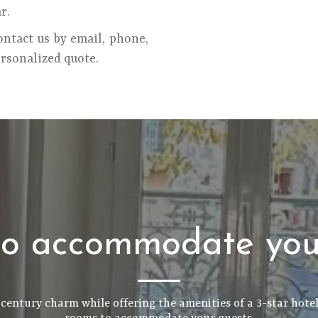
r.
ontact us by email, phone,
ersonalized quote.
o accommodate you
h-century charm while offering the amenities of a 3-star hot